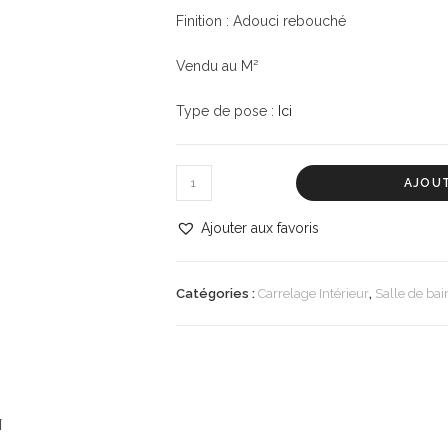
Finition : Adouci rebouché
Vendu au M²
Type de pose :
Ici
AJOUT
Ajouter aux favoris
Catégories :
Carrelage Intérieur
,
Salle de bai
n