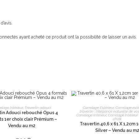
d’avis.
connectés ayant acheté ce produit ont la possibilité de laisser un avis.
INFORMATIONS PRATIQUES
NOT
AJOUTER AU PANIER
AJOUTER AU PANIE
adet
elage Intérieur
,
Travertin adouci
Carrelage Extérieur
,
Carrelage exté
travertin : l'élégance naturelle de v
tin Adouci rebouché Opus 4
Carrelage Intérieur
,
Carrelage intérieur 
Livraison
s 1er choix clair Prémium –
choix
Travertin 40,6 x 61 X 1,2cm 1
Vendu au m2
Conditionnement
Silver – Vendu au m
m