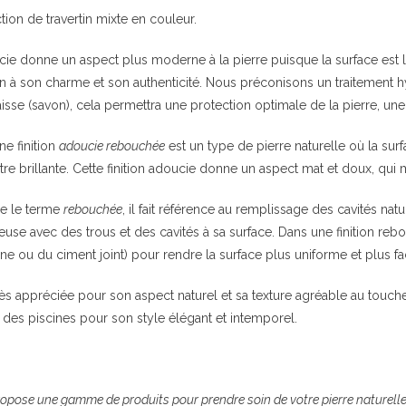
ection de travertin mixte en couleur.
ucie donne un aspect plus moderne à la pierre puisque la surface est 
ien à son charme et son authenticité. Nous préconisons un traitement
aisse (savon), cela permettra une protection optimale de la pierre, une f
ne finition
adoucie rebouchée
est un type de pierre naturelle où la surf
tre brillante. Cette finition adoucie donne un aspect mat et doux, qui 
ne le terme
rebouchée
, il fait référence au remplissage des cavités natu
euse avec des trous et des cavités à sa surface. Dans une finition re
ine ou du ciment joint) pour rendre la surface plus uniforme et plus faci
 très appréciée pour son aspect naturel et sa texture agréable au touche
 des piscines pour son style élégant et intemporel.
ropose une gamme de produits pour prendre soin de votre pierre naturelle