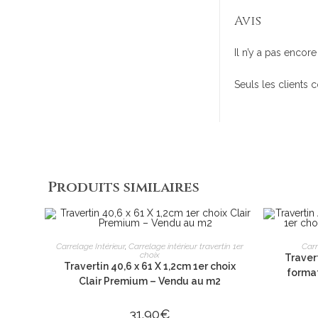
Avis
Il n’y a pas encore 
Seuls les clients 
Produits similaires
AJOUTER AU PANIER
3980 route de Saint Can
Carrelage Intérieur
,
Carrelage intérieur travertin 1er
Carr
choix
Traver
13100 Aix-en-Provence
Travertin 40,6 x 61 X 1,2cm 1er choix
format
Clair Premium – Vendu au m2
06 26 16 98 12
contact@apexpierre.co
31.90
€