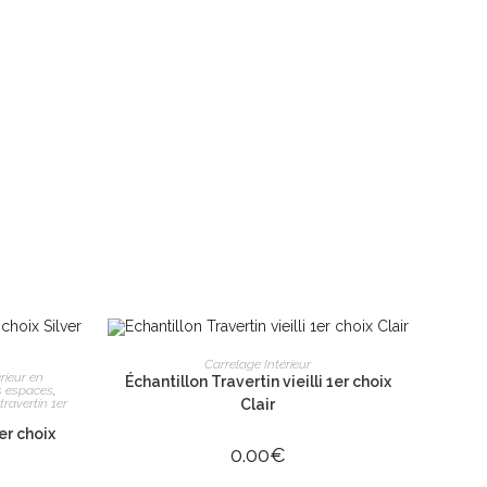
AJOUTER AU PANIER
Carrelage Intérieur
RE BOUTIQUE
R
rieur en
Échantillon Travertin vieilli 1er choix
os espaces
,
travertin 1er
Clair
er choix
0.00
€
2