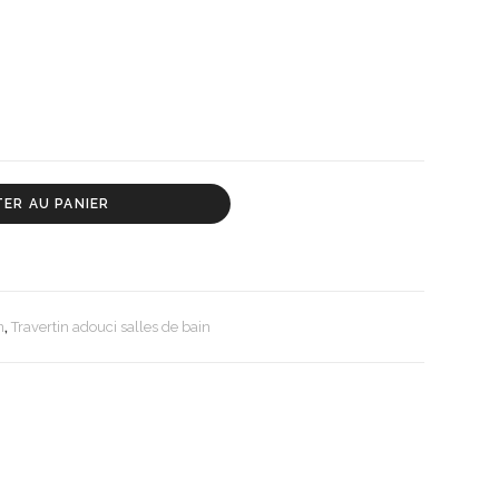
ER AU PANIER
n
,
Travertin adouci salles de bain