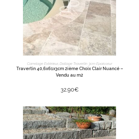
AJOUTER AU PANIER
Carrelage Extérieur
,
Dallage Travertin 3cm Epaisseur
Travertin 40,6x61x3cm 2ième Choix Clair Nuancé –
Vendu au m2
32.90
€