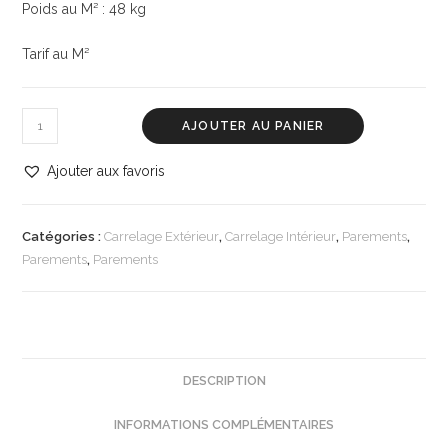
Poids au M² : 48 kg
Tarif au M²
AJOUTER AU PANIER
Ajouter aux favoris
Catégories :
Carrelage Extérieur
,
Carrelage Intérieur
,
Parements
,
Parements
,
Parements
DESCRIPTION
INFORMATIONS COMPLÉMENTAIRES