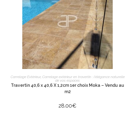
AJOUTER AU PANIER
Carrelage Extérieur
,
Carrelage extérieur en travertin : l'élégance naturelle
de vos espaces
Travertin 40,6 x 40,6 X 1,2cm 1er choix Moka – Vendu au
m2
28.00
€