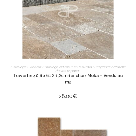
AJOUTER AU PANIER
Carrelage Extérieur
,
Carrelage extérieur en travertin : l'élégance naturelle
de vos espaces
Travertin 40,6 x 61 X 1,2cm 1er choix Moka – Vendu au
m2
28.00
€