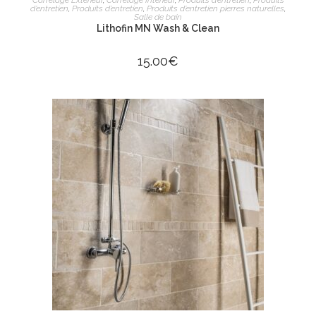
d’entretien
,
Produits d’entretien
,
Produits d’entretien pierres naturelles
,
Salle de bain
Lithofin MN Wash & Clean
15.00
€