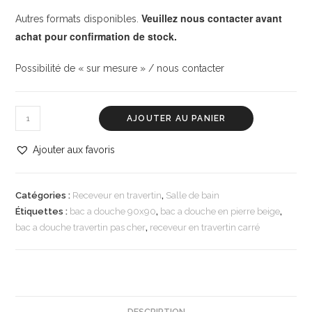
Veuillez nous contacter avant
Autres formats disponibles.
achat pour confirmation de stock.
Possibilité de « sur mesure » / nous contacter
AJOUTER AU PANIER
Ajouter aux favoris
Catégories :
Receveur en travertin
,
Salle de bain
Étiquettes :
bac a douche 90x90
,
bac a douche en pierre beige
,
bac a douche travertin pas cher
,
receveur en travertin carré
DESCRIPTION