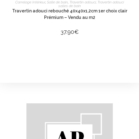
AJOUTER AU PANIER
Carrelage Intérieur
,
Salle de bain
,
Travertin adouci
,
Travertin adouci
salles de bain
Travertin adouci rebouché 40x40x1,2cm 1er choix clair
Prémium – Vendu au m2
37.90
€