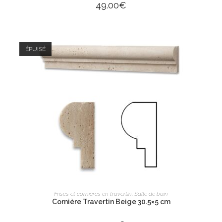
49.00
€
ÉPUISÉ
LIRE LA SUITE
Frises et cornières en travertin
,
Salle de bain
Cornière Travertin Beige 30.5×5 cm