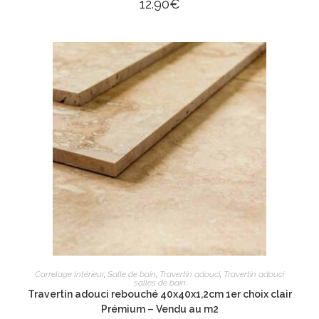
12.90
€
AJOUTER AU PANIER
Carrelage Intérieur
,
Salle de bain
,
Travertin adouci
,
Travertin adouci
salles de bain
Travertin adouci rebouché 40x40x1,2cm 1er choix clair
Prémium – Vendu au m2