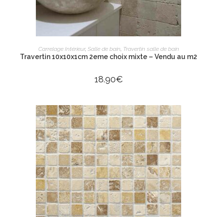
AJOUTER AU PANIER
Carrelage Intérieur
,
Salle de bain
,
Travertin salle de bain
Travertin 10x10x1cm 2eme choix mixte – Vendu au m2
18.90
€