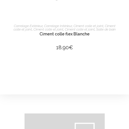
AJOUTER AU PANIER
Carrelage Extérieur
,
Carrelage Intérieur
,
Ciment colle et joint
,
Ciment
colle et joint
,
Ciment colle et joint
,
Ciment colle et joint
,
Salle de bain
Ciment colle flex Blanche
18.90
€