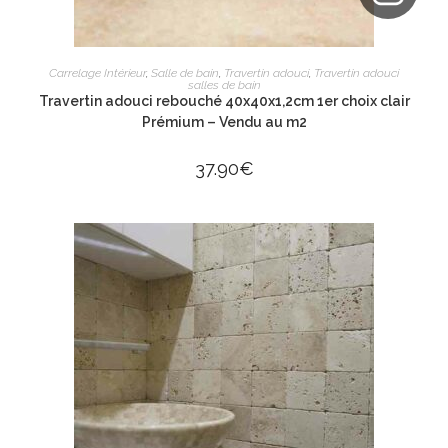
AJOUTER AU PANIER
Carrelage Intérieur
,
Salle de bain
,
Travertin adouci
,
Travertin adouci
salles de bain
Travertin adouci rebouché 40x40x1,2cm 1er choix clair
Prémium – Vendu au m2
37.90
€