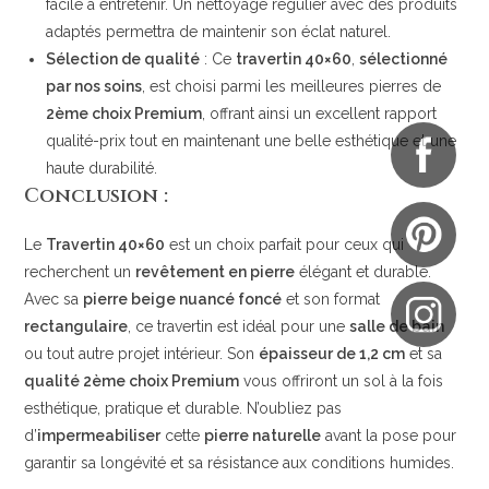
facile à entretenir. Un nettoyage régulier avec des produits
adaptés permettra de maintenir son éclat naturel.
Sélection de qualité
: Ce
travertin 40×60
,
sélectionné
par nos soins
, est choisi parmi les meilleures pierres de
2ème choix Premium
, offrant ainsi un excellent rapport
qualité-prix tout en maintenant une belle esthétique et une
haute durabilité.
Conclusion :
Le
Travertin 40×60
est un choix parfait pour ceux qui
recherchent un
revêtement en pierre
élégant et durable.
Avec sa
pierre beige nuancé foncé
et son format
rectangulaire
, ce travertin est idéal pour une
salle de bain
ou tout autre projet intérieur. Son
épaisseur de 1,2 cm
et sa
qualité 2ème choix Premium
vous offriront un sol à la fois
esthétique, pratique et durable. N’oubliez pas
d’
impermeabiliser
cette
pierre naturelle
avant la pose pour
garantir sa longévité et sa résistance aux conditions humides.