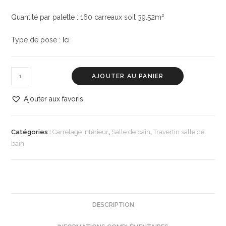
Quantité par palette : 160 carreaux soit 39.52m²
Type de pose :
Ici
AJOUTER AU PANIER
Ajouter aux favoris
Catégories :
Carrelage Intérieur
,
Salle de bain
,
Travertin salle de
bain
DESCRIPTION