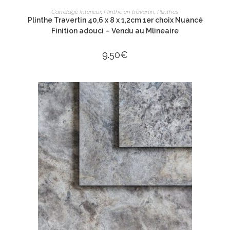
LIRE LA SUITE
Carrelage Intérieur
,
Plinthe en travertin
,
Plinthes
Plinthe Travertin 40,6 x 8 x 1,2cm 1er choix Nuancé
Finition adouci – Vendu au Mlineaire
9.50
€