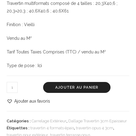
Travertin multiformats composé de 4 tailles : 20,3X40,6 ;
20,3×20,3 ; 40,6X40,6 ; 40,6X61
Finition : Vieilli
Vendu au M²
Tarif Toutes Taxes Comprises (TTC) / vendu au M²
Type de pose :
Ici
AJOUTER AU PANIER
Ajouter aux favoris
Catégories :
Carrelage Extérieur
,
Dallage Travertin 3cm Epaisseur
Étiquettes :
travertin 4 formats épais
,
travertin opus 4 3cm
,
travertin pour extérieur
,
travertin terrasse opus