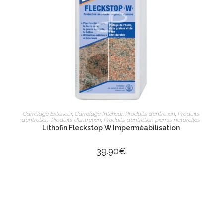
AJOUTER AU PANIER
Carrelage Extérieur
,
Carrelage Intérieur
,
Produits d’entretien
,
Produits
d’entretien
,
Produits d’entretien
,
Produits d’entretien pierres naturelles
Lithofin Fleckstop W Imperméabilisation
39.90
€