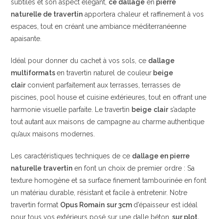
subtiles et son aspect élégant,
ce dallage
en
pierre
naturelle de travertin
apportera chaleur et raffinement à vos
espaces, tout en créant une ambiance méditerranéenne
apaisante.
Idéal pour donner du cachet à vos sols, ce
dallage
multiformats
en travertin naturel de couleur
beige
clair
convient parfaitement aux terrasses, terrasses de
piscines, pool house et cuisine extérieures, tout en offrant une
harmonie visuelle parfaite. Le travertin
beige
clair
s’adapte
tout autant aux maisons de campagne au charme authentique
qu’aux maisons modernes.
Les caractéristiques techniques de ce
dallage en pierre
naturelle travertin
en font un choix de premier ordre : Sa
texture homogène et sa surface finement tambourinée en font
un matériau durable, résistant et facile à entretenir. Notre
travertin format
Opus Romain
sur 3cm
d’épaisseur est idéal
pour tous vos extérieurs posé sur une dalle béton,
sur plot,